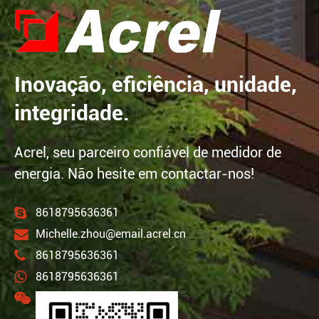
Inovação, eficiência, unidade,
integridade.
Acrel, seu parceiro confiável de medidor de
energia. Não hesite em contactar-nos!
8618795636361
Michelle.zhou@email.acrel.cn
8618795636361
8618795636361