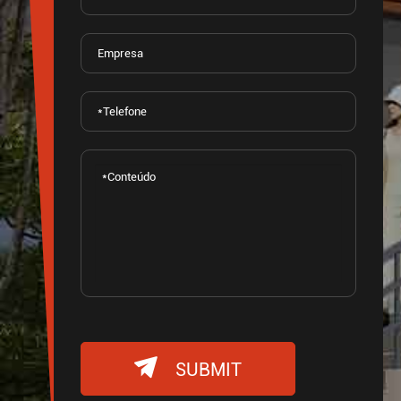

SUBMIT