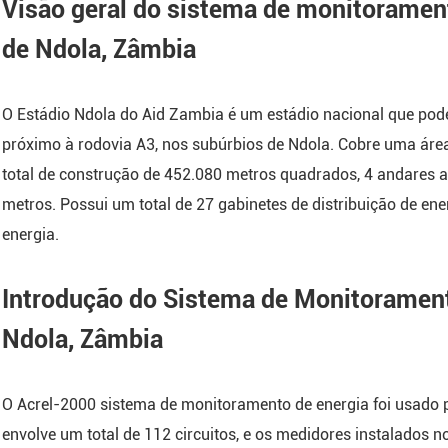
Visão geral do sistema de monitorament
Unidade terminal remo
de Ndola, Zâmbia
ARTU
Módulo de controle de
O Estádio Ndola do Aid Zambia é um estádio nacional que pod
inteligente da série ASL
próximo à rodovia A3, nos subúrbios de Ndola. Cobre uma áre
Relé de proteção de m
total de construção de 452.080 metros quadrados, 4 andares a
da série AM
metros. Possui um total de 27 gabinetes de distribuição de ener
Relé de corrente residu
energia.
ASJ
Módulo de Monitor de 
Introdução do Sistema de Monitorament
Dados da Série AMC
Módulo de monitorame
Ndola, Zâmbia
ônibus do centro de dado
AMB
O Acrel-2000 sistema de monitoramento de energia foi usado 
envolve um total de 112 circuitos, e os medidores instalados n