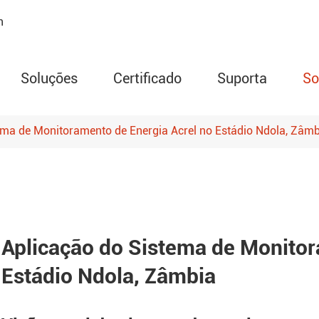
n
Soluções
Certificado
Suporta
So
ema de Monitoramento de Energia Acrel no Estádio Ndola, Zâmb
Medidor de energia p
 proteção
da série AMC
Relé de circuito de pro
motor da série ARD
Aplicação do Sistema de Monitor
Monitor de temperatur
Estádio Ndola, Zâmbia
série ARTM
Controlador de temper
umidade da série WHD