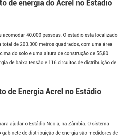
o de energia do Acrel no Estádio
ta da série
 iluminação
e acomodar 40.000 pessoas. O estádio está localizado
a total de 203.300 metros quadrados, com uma área
édia tensão
cima do solo e uma altura de construção de 55,80
gia de baixa tensão e 116 circuitos de distribuição de
al da série
Centro de
o de Energia Acrel no Estádio
nto de
s da série
para ajudar o Estádio Ndola, na Zâmbia. O sistema
o gabinete de distribuição de energia são medidores de