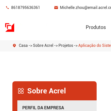


8618795636361
Michelle.zhou@email.acrel.c
Produtos
Casa
Sobre Acrel
Projetos
Aplicação do Sist

Monitoramento de energia & dispositivo de
Gestão de Energia
Sensor de potência
Sobre Acrel
Gateway inteligente

Novos medidores de energia
PERFIL DA EMPRESA
Filtros de qualidade de energia