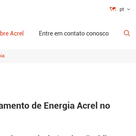

pt
bre Acrel
Entre em contato conosco

ia
rogramável
teção do
amento de Energia Acrel no
a sem fio da
atura e